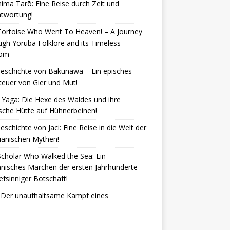
ima Tarō: Eine Reise durch Zeit und
ntwortung!
Tortoise Who Went To Heaven! – A Journey
gh Yoruba Folklore and its Timeless
dom
eschichte von Bakunawa – Ein episches
euer von Gier und Mut!
Yaga: Die Hexe des Waldes und ihre
che Hütte auf Hühnerbeinen!
eschichte von Jaci: Eine Reise in die Welt der
lianischen Mythen!
cholar Who Walked the Sea: Ein
nisches Märchen der ersten Jahrhunderte
iefsinniger Botschaft!
: Der unaufhaltsame Kampf eines