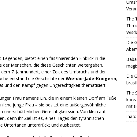
Urash
Vera
The 
Throu
Wis
Die G
Abent
 Legenden, bietet einen faszinierenden Einblick in die
Baba 
e der Menschen, die diese Geschichten weitergaben.
magis
 dem 7. Jahrhundert, einer Zeit des Umbruchs und der
Die G
oche entstand die Geschichte der
Wie-die-Jade-Kriegerin
,
brasi
tät und den Kampf gegen Ungerechtigkeit thematisiert.
The S
 jungen Frau namens Lin, die in einem kleinen Dorf am Fuße
korea
hnliche junge Frau – sie besitzt eine außergewöhnliche
mit t
m unerschütterlichen Gerechtigkeitssinn. Von klein auf
Inao
en, denn ihr Ziel ist es, eines Tages den tyrannischen
ne Untertanen unterdrückt und ausbeutet.