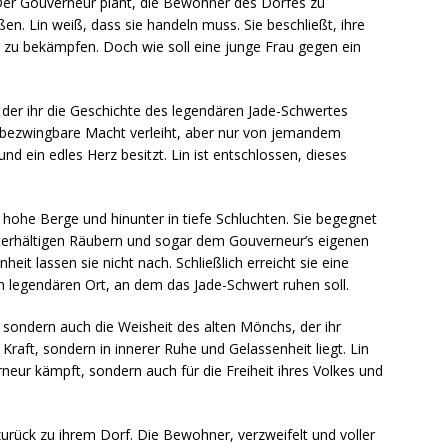
: Der Gouverneur plant, die Bewohner des Dorfes zu
ßen. Lin weiß, dass sie handeln muss. Sie beschließt, ihre
 zu bekämpfen. Doch wie soll eine junge Frau gegen ein
 der ihr die Geschichte des legendären Jade-Schwertes
nbezwingbare Macht verleiht, aber nur von jemandem
nd ein edles Herz besitzt. Lin ist entschlossen, dieses
r hohe Berge und hinunter in tiefe Schluchten. Sie begegnet
nterhältigen Räubern und sogar dem Gouverneur’s eigenen
eit lassen sie nicht nach. Schließlich erreicht sie eine
 legendären Ort, an dem das Jade-Schwert ruhen soll.
, sondern auch die Weisheit des alten Mönchs, der ihr
 Kraft, sondern in innerer Ruhe und Gelassenheit liegt. Lin
rneur kämpft, sondern auch für die Freiheit ihres Volkes und
urück zu ihrem Dorf. Die Bewohner, verzweifelt und voller