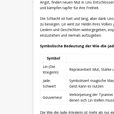
Angst, finden neuen Mut in Lins Entschloss
und kämpfen tapfer für ihre Freiheit.
Die Schlacht ist hart und lang, aber dank Lin
zu besiegen. Lin wird zur Heldin ihres Volkes 
Liedern und Geschichten weitergegeben, insp
einzustehen und niemals aufzugeben.
Symbolische Bedeutung der Wie-die-Jade
Symbol
Lin (Die
Repräsentiert Mut, Stärke 
Kriegerin)
Jade-
Symbolisiert magische Mach
Schwert
Geist kann es nutzen
Verkörperung der Tyrannei 
Gouverneur
denen sich Lin stellen mus
Die Wie-die-Jade-Kriegerin ist mehr als nur e