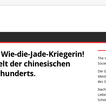
 Wie-die-Jade-Kriegerin!
The H
elt der chinesischen
Socie
rhunderts.
Die G
Meist
des S
Nacht
Liebe
Schö