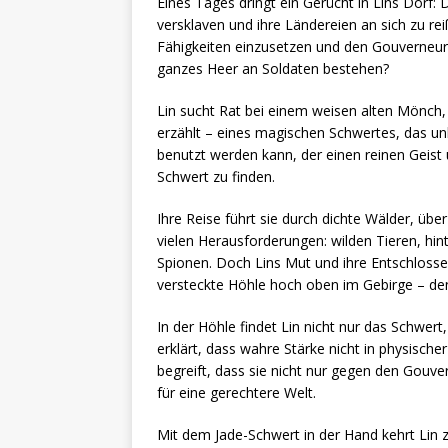
Eines Tages dringt ein Gerücht in Lins Dorf
versklaven und ihre Ländereien an sich zu rei
Fähigkeiten einzusetzen und den Gouverneur
ganzes Heer an Soldaten bestehen?
Lin sucht Rat bei einem weisen alten Mönch,
erzählt – eines magischen Schwertes, das u
benutzt werden kann, der einen reinen Geist u
Schwert zu finden.
Ihre Reise führt sie durch dichte Wälder, übe
vielen Herausforderungen: wilden Tieren, hi
Spionen. Doch Lins Mut und ihre Entschlossenh
versteckte Höhle hoch oben im Gebirge – den
In der Höhle findet Lin nicht nur das Schwert
erklärt, dass wahre Stärke nicht in physischer
begreift, dass sie nicht nur gegen den Gouve
für eine gerechtere Welt.
Mit dem Jade-Schwert in der Hand kehrt Lin z