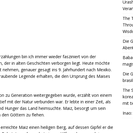
Urash
Vera
The 
Throu
Wis
Die G
Abent
rzählungen bin ich immer wieder fasziniert von der
Baba 
um, der in alten Geschichten verborgen liegt. Heute möchte
magis
eit nehmen, genauer gesagt ins 9. Jahrhundert nach Mexiko.
Die G
eraubende Legende erhalten, die den Ursprung des Maises
brasi
The S
ion zu Generation weitergegeben wurde, erzählt von einem
korea
f mit der Natur verbunden war. Er lebte in einer Zeit, als
mit t
d Hunger das Land heimsuchte. Maiz, besorgt um sein
Inao
m den Göttern zu flehen.
reichte Maiz einen heiligen Berg, auf dessen Gipfel er die