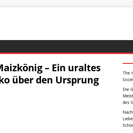
izkönig – Ein uraltes
The H
ko über den Ursprung
Socie
Die G
Meist
des S
Nacht
Liebe
Schö