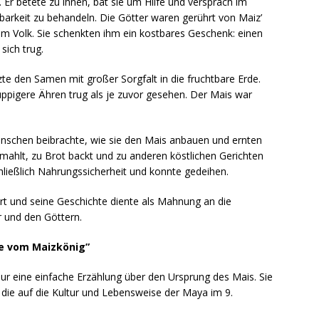
 Er betete zu ihnen, bat sie um Hilfe und versprach im
arkeit zu behandeln. Die Götter waren gerührt von Maiz’
inem Volk. Sie schenkten ihm ein kostbares Geschenk: einen
sich trug.
te den Samen mit großer Sorgfalt in die fruchtbare Erde.
ppigere Ähren trug als je zuvor gesehen. Der Mais war
enschen beibrachte, wie sie den Mais anbauen und ernten
l mahlt, zu Brot backt und zu anderen köstlichen Gerichten
hließlich Nahrungssicherheit und konnte gedeihen.
rt und seine Geschichte diente als Mahnung an die
 und den Göttern.
de vom Maizkönig”
ur eine einfache Erzählung über den Ursprung des Mais. Sie
 die auf die Kultur und Lebensweise der Maya im 9.