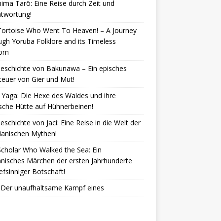
ima Tarō: Eine Reise durch Zeit und
ntwortung!
Tortoise Who Went To Heaven! – A Journey
gh Yoruba Folklore and its Timeless
dom
eschichte von Bakunawa – Ein episches
euer von Gier und Mut!
Yaga: Die Hexe des Waldes und ihre
che Hütte auf Hühnerbeinen!
eschichte von Jaci: Eine Reise in die Welt der
lianischen Mythen!
cholar Who Walked the Sea: Ein
nisches Märchen der ersten Jahrhunderte
iefsinniger Botschaft!
: Der unaufhaltsame Kampf eines