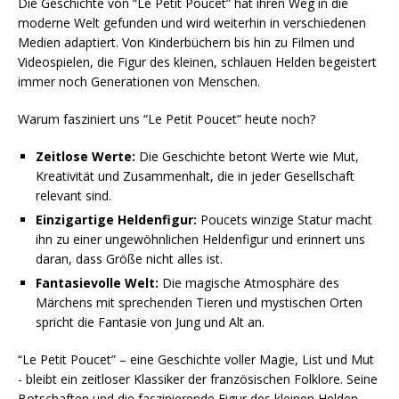
Die Geschichte von “Le Petit Poucet” hat ihren Weg in die
moderne Welt gefunden und wird weiterhin in verschiedenen
Medien adaptiert. Von Kinderbüchern bis hin zu Filmen und
Videospielen, die Figur des kleinen, schlauen Helden begeistert
immer noch Generationen von Menschen.
Warum fasziniert uns “Le Petit Poucet” heute noch?
Zeitlose Werte:
Die Geschichte betont Werte wie Mut,
Kreativität und Zusammenhalt, die in jeder Gesellschaft
relevant sind.
Einzigartige Heldenfigur:
Poucets winzige Statur macht
ihn zu einer ungewöhnlichen Heldenfigur und erinnert uns
daran, dass Größe nicht alles ist.
Fantasievolle Welt:
Die magische Atmosphäre des
Märchens mit sprechenden Tieren und mystischen Orten
spricht die Fantasie von Jung und Alt an.
“Le Petit Poucet” – eine Geschichte voller Magie, List und Mut
- bleibt ein zeitloser Klassiker der französischen Folklore. Seine
Botschaften und die faszinierende Figur des kleinen Helden