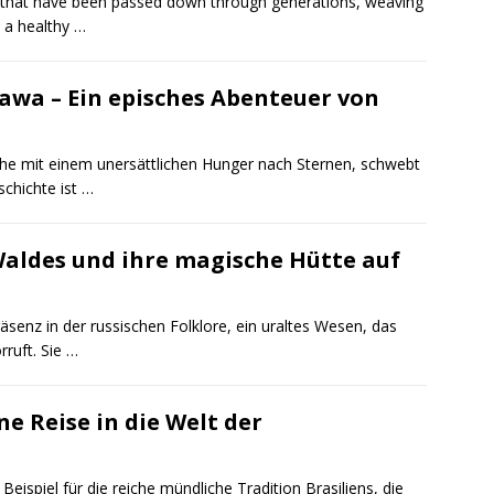
les that have been passed down through generations, weaving
d a healthy …
awa – Ein episches Abenteuer von
che mit einem unersättlichen Hunger nach Sternen, schwebt
schichte ist …
Waldes und ihre magische Hütte auf
äsenz in der russischen Folklore, ein uraltes Wesen, das
ruft. Sie …
ne Reise in die Welt der
 Beispiel für die reiche mündliche Tradition Brasiliens, die