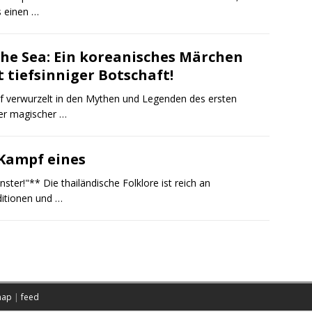
s einen …
he Sea: Ein koreanisches Märchen
 tiefsinniger Botschaft!
ief verwurzelt in den Mythen und Legenden des ersten
ler magischer …
Kampf eines
ter!"** Die thailändische Folklore ist reich an
ditionen und …
map
|
feed