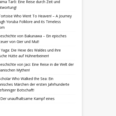
ima Tarō: Eine Reise durch Zeit und
ntwortung!
Tortoise Who Went To Heaven! – A Journey
gh Yoruba Folklore and its Timeless
dom
eschichte von Bakunawa – Ein episches
euer von Gier und Mut!
Yaga: Die Hexe des Waldes und ihre
che Hütte auf Hühnerbeinen!
eschichte von Jaci: Eine Reise in die Welt der
lianischen Mythen!
cholar Who Walked the Sea: Ein
nisches Märchen der ersten Jahrhunderte
iefsinniger Botschaft!
: Der unaufhaltsame Kampf eines