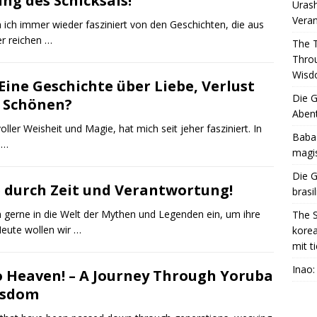
ng des Schicksals!
Urash
Vera
n ich immer wieder fasziniert von den Geschichten, die aus
er reichen …
The 
Throu
Wis
Eine Geschichte über Liebe, Verlust
Die G
s Schönen?
Abent
oller Weisheit und Magie, hat mich seit jeher fasziniert. In
Baba 
 …
magis
Die G
e durch Zeit und Verantwortung!
brasi
ch gerne in die Welt der Mythen und Legenden ein, um ihre
The S
eute wollen wir …
korea
mit t
Inao
 Heaven! – A Journey Through Yoruba
Wisdom